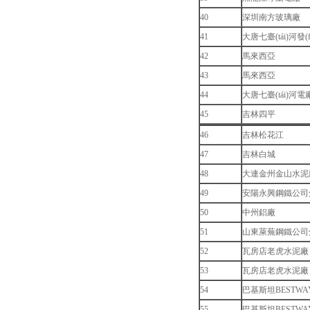
40
深圳南方玻璃廠
41
大唐七臺(tái)河發(
42
馬來西亞
43
馬來西亞
44
大唐七臺(tái)河電
45
吉林四平
46
吉林松花江
47
吉林白城
48
大連金州金山水泥
49
安陽永興鋼鐵公司
50
中州鋁廠
51
山東萊蕪鋼鐵公司
52
瓦房店老虎水泥廠
53
瓦房店老虎水泥廠
54
巴基斯坦BESTWA
55
巴基斯坦BESTWA