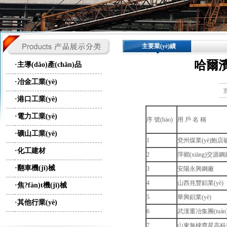
主要業(yè)績
哈爾濱
·主導(dǎo)產(chǎn)品
·冶金工業(yè)
更
·港口工業(yè)
·電力工業(yè)
序 號(hào)
用 戶 名 稱
·礦山工業(yè)
1
兗州煤業(yè)鮑店
·化工建材
2
萍鄉(xiāng)交源鋼
·翻車機(jī)械
3
安陽永興鋼廠
4
山西兆豐鋁業(yè)
·焦?fàn)t機(jī)械
5
華興鋁業(yè)
·其他行業(yè)
6
武漢重冶集團(tuán
7
山東無棣齊星高科