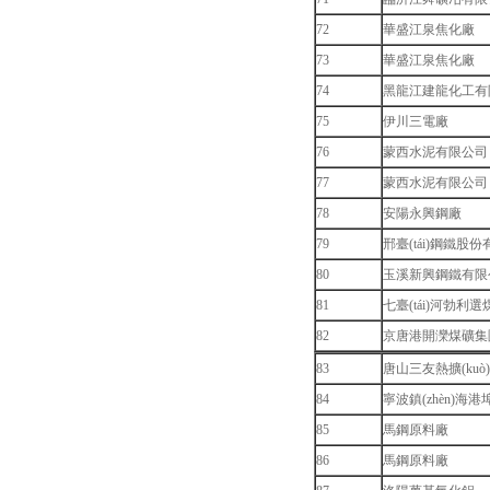
72
華盛江泉焦化廠
73
華盛江泉焦化廠
74
黑龍江建龍化工有
75
伊川三電廠
76
蒙西水泥有限公司
77
蒙西水泥有限公司
78
安陽永興鋼廠
79
邢臺(tái)鋼鐵股
80
玉溪新興鋼鐵有限
81
七臺(tái)河勃利選
82
京唐港開灤煤礦集團(
83
唐山三友熱擴(kuò
84
寧波鎮(zhèn)海
85
馬鋼原料廠
86
馬鋼原料廠