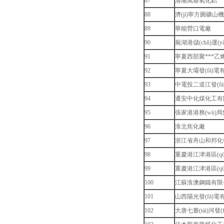
87
洛陽萬基氧化鋁
88
濟(jì)寧方圓礦山機
89
華能營口電廠
90
蕪湖港儲(chǔ)運(
91
寧夏西部聚***乙
92
寧夏大壩發(fā)電
93
中電投二道江發(f
94
遷安中化煤化工有
95
張家港港務(wù)局集
96
淮北焦化廠
97
浙江省舟山和邦化學
98
重慶港江津港區(qū
99
重慶港江津港區(qū
100
江蘇淮澳鋼鐵有限
101
山西陽光發(fā)電有
102
大唐七臺(tái)河發(