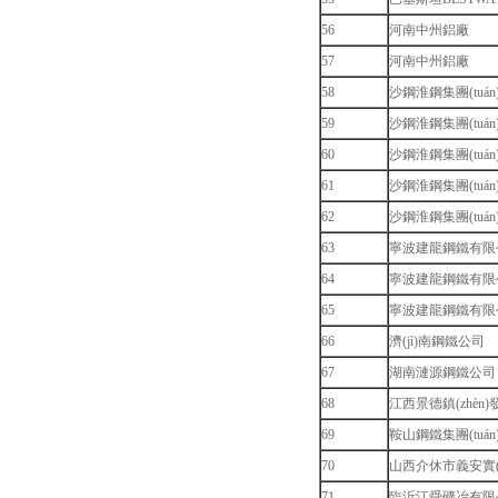
56
河南中州鋁廠
57
河南中州鋁廠
58
沙鋼淮鋼集團(tuán
59
沙鋼淮鋼集團(tuán
60
沙鋼淮鋼集團(tuán
61
沙鋼淮鋼集團(tuán
62
沙鋼淮鋼集團(tuán
63
寧波建龍鋼鐵有限
64
寧波建龍鋼鐵有限
65
寧波建龍鋼鐵有限
66
濟(jì)南鋼鐵公司
67
湖南漣源鋼鐵公司
68
江西景德鎮(zhèn)發
69
鞍山鋼鐵集團(tuán
70
山西介休市義安實(sh
71
臨沂江舜礦冶有限公