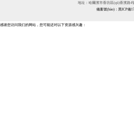
地址：哈爾濱市香坊區(qū)香濱路4號(hào)
備案號(hào)：黑ICP備170
感谢您访问我们的网站，您可能还对以下资源感兴趣：