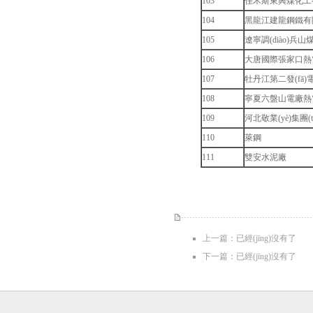
103
佳木斯東興煤化工
104
黑龍江建龍鋼鐵有
105
遼寧調(diào)兵
106
大唐國際張家口熱電項
107
牡丹江第二發(fā)
108
寧夏六盤山電廠熱電聯(
109
河北敬業(yè)集團(tu
110
萊鋼
111
雙安水泥廠
上一篇：已經(jīng)沒有了
下一篇：已經(jīng)沒有了