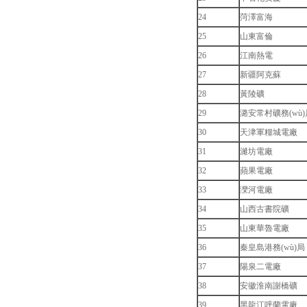
24
菏澤富海
25
山東富倫
26
江南熱電
27
新疆阿克蘇
28
黃陵礦
29
潞安常村礦務(wù)
30
天津軍糧城電廠
31
濰坊電廠
32
蘋果電廠
33
灤河電廠
34
山西古書院礦
35
山東華魯電廠
36
秦皇島港務(wù)局
37
陽泉二電廠
38
安徽淮南謝橋礦
39
黑龍江呼蘭電廠