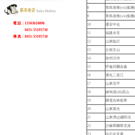
8
青島港務(wù)集團(t
9
青島港務(wù)集團(t
電 話：13503618096
10
遷安中化
0451-55195730
11
福建永安
傳 真：0451-55195730
12
山東臨沂
13
云南文山
14
徐州沂州
15
呼倫貝爾金鑫
16
通化二道江
17
山東浩宇
18
緬甸達(dá)貢山
19
國電吉林龍華
20
山東壽光
21
山東濟(jì)礦民生
22
沙赫喬爾斯克港
23
中石化安慶